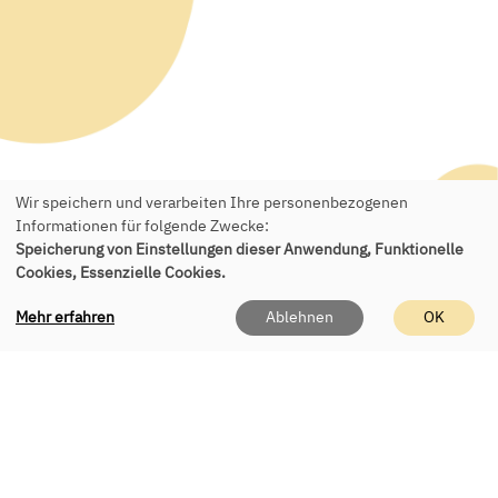
Wir speichern und verarbeiten Ihre personenbezogenen
Informationen für folgende Zwecke:
Speicherung von Einstellungen dieser Anwendung, Funktionelle
Kontakt
Cookies, Essenzielle Cookies.
vhs Eching e.V.
Mehr erfahren
Ablehnen
OK
Geschäftsstelle
Roßbergerstr. 8
85386 Eching