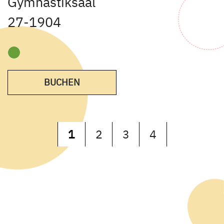
Gymnastiksaal
27-1904
BUCHEN
1
2
3
4