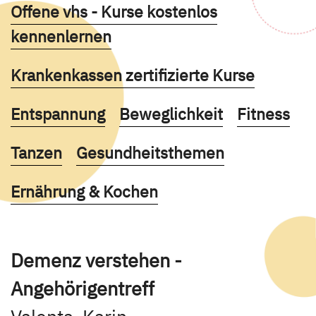
Kurse des folgenden Fachbereiches aufruf
Offene vhs - Kurse kostenlos
kennenlernen
Kurse des folgenden Fachbereiches aufruf
Krankenkassen zertifizierte Kurse
Kurse des folgenden Fachbereiches aufruf
Kurse des folgenden Fachb
Kurse des 
Entspannung
Beweglichkeit
Fitness
Kurse des folgenden Fachbereiches aufruf
Kurse des folgenden Fachbereich
Tanzen
Gesundheitsthemen
Kurse des folgenden Fachbereiches aufruf
Ernährung & Kochen
Demenz verstehen -
Angehörigentreff