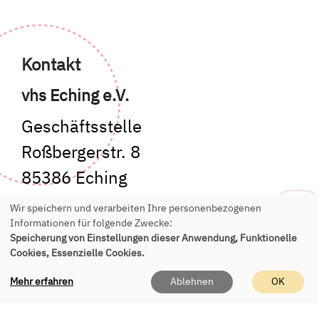
Kontakt
vhs Eching e.V.
Geschäftsstelle
Roßbergerstr. 8
85386 Eching
Wir speichern und verarbeiten Ihre personenbezogenen
Tel.:
+49 89 541 955 150
Informationen für folgende Zwecke:
E-Mail:
office(at)vhs-eching.de
Speicherung von Einstellungen dieser Anwendung, Funktionelle
Cookies, Essenzielle Cookies.
Mehr erfahren
Ablehnen
OK