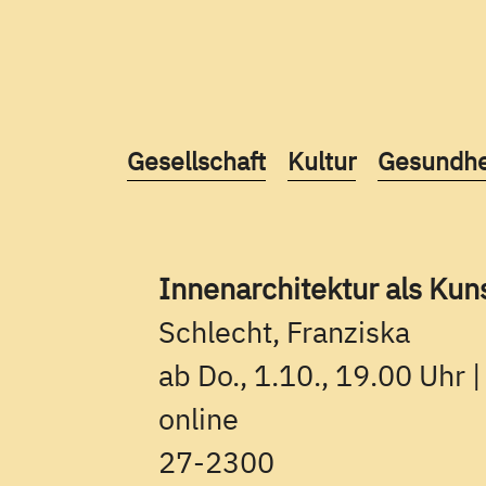
Kurse des folgenden Fachbereic
Kurse des folgend
Kurse des
Gesellschaft
Kultur
Gesundhe
Innenarchitektur als Kun
Schlecht, Franziska
ab Do., 1.10., 19.00 Uhr 
online
27-2300