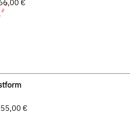
 66,00 €
stform
| 55,00 €