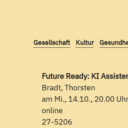
Kurse des folgenden Fachbereic
Kurse des folgend
Kurse des
Gesellschaft
Kultur
Gesundhe
Future Ready: KI Assis
Bradt, Thorsten
am Mi., 14.10., 20.00 Uhr
online
27-5206