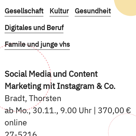
Kurse des folgenden Fachbereiches aufruf
Kurse des folgenden Fachbe
Kurse des folgende
Gesellschaft
Kultur
Gesundheit
Kurse des folgenden Fachbereiches aufruf
Digitales und Beruf
Kurse des folgenden Fachbereiches aufruf
Famile und junge vhs
Social Media und Content
Marketing mit Instagram & Co.
Bradt, Thorsten
ab Mo., 30.11., 9.00 Uhr | 370,00 €
online
27-5216