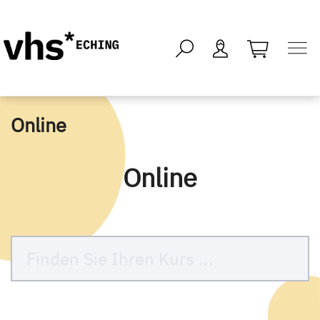
öffnen - kei
Online
Online