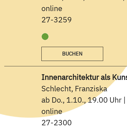
online
27-3259
BUCHEN
Innenarchitektur als Kun
Schlecht, Franziska
ab Do., 1.10., 19.00 Uhr 
online
27-2300