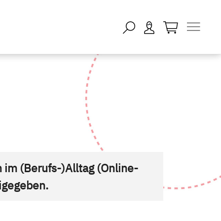
öffnen - keine
im (Berufs-)Alltag (Online-
eigegeben.