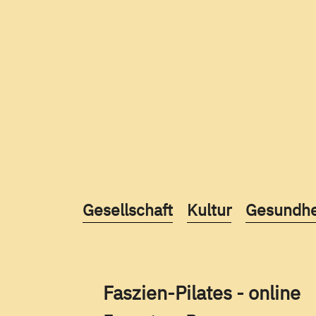
Kurse des folgenden Fachbereic
Kurse des folgend
Kurse des
Gesellschaft
Kultur
Gesundhe
Faszien-Pilates - online