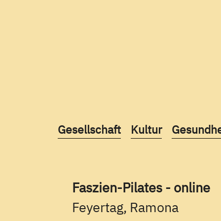
Kurse des folgenden Fachbereic
Kurse des folgend
Kurse des
Gesellschaft
Kultur
Gesundhe
Faszien-Pilates - online
Feyertag, Ramona