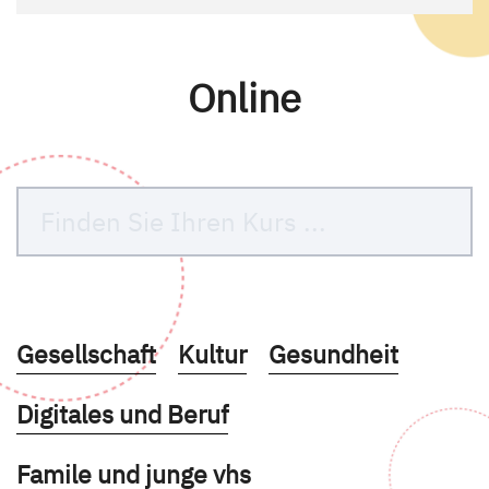
Online
Kurse des folgenden Fachbereiches aufruf
Kurse des folgenden Fachbe
Kurse des folgende
Gesellschaft
Kultur
Gesundheit
Kurse des folgenden Fachbereiches aufruf
Digitales und Beruf
Kurse des folgenden Fachbereiches aufruf
Famile und junge vhs