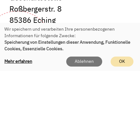
Roßbergerstr. 8
85386 Eching
Wir speichern und verarbeiten Ihre personenbezogenen
Tel.:
+49 89 541 955 150
Informationen für folgende Zwecke:
Speicherung von Einstellungen dieser Anwendung, Funktionelle
E-Mail:
office(at)vhs-eching.de
Cookies, Essenzielle Cookies.
Mehr erfahren
Ablehnen
OK
Persönlich erreichen Sie uns
telefonisch & vor Ort
Mo - Fr 9 - 12 Uhr
Di & Do 16 - 18 Uhr