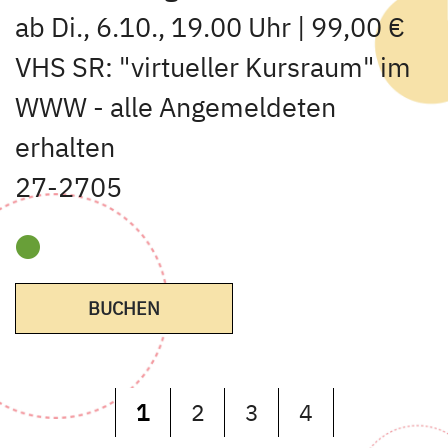
ab Di., 6.10., 19.00 Uhr | 99,00 €
VHS SR: "virtueller Kursraum" im
WWW - alle Angemeldeten
erhalten
27-2705
BUCHEN
1
2
3
4