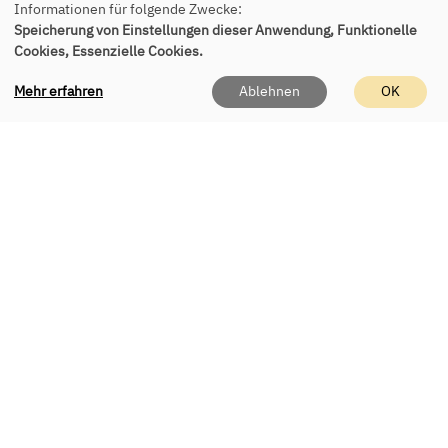
Informationen für folgende Zwecke:
Tel.:
+49 89 541 955 150
Speicherung von Einstellungen dieser Anwendung, Funktionelle
E-Mail:
office(at)vhs-eching.de
Cookies, Essenzielle Cookies.
Mehr erfahren
Ablehnen
OK
Persönlich erreichen Sie uns
telefonisch & vor Ort
Mo - Fr 9 - 12 Uhr
Di & Do 16 - 18 Uhr