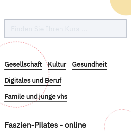
Kurse des folgenden Fachbereiches aufruf
Kurse des folgenden Fachbe
Kurse des folgende
Gesellschaft
Kultur
Gesundheit
Kurse des folgenden Fachbereiches aufruf
Digitales und Beruf
Kurse des folgenden Fachbereiches aufruf
Famile und junge vhs
Faszien-Pilates - online