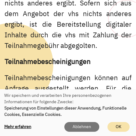
nichts anderes ergibt. Sofern sich aus
dem Angebot der vhs nichts anderes
ergibt, ist die Bereitstellung digitaler
Inhalte durch die vhs mit Zahlung der
Teilnahmegebühr abgegolten.
Teilnahmebescheinigungen
Teilnahmebescheinigungen können auf
Anfrage ausgestellt werden. Für die
Wir speichern und verarbeiten Ihre personenbezogenen
Erstellung einer
Informationen für folgende Zwecke:
Teilnahmebescheinigung können
Speicherung von Einstellungen dieser Anwendung, Funktionelle
Cookies, Essenzielle Cookies.
zusätzliche Kosten anfallen, die dem
Mehr erfahren
Ablehnen
OK
Kunden mitgeteilt werden, bevor dieser