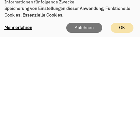
Informationen für folgende Zwecke:
Roßbergerstr. 8
Speicherung von Einstellungen dieser Anwendung, Funktionelle
Cookies, Essenzielle Cookies.
85386 Eching
Mehr erfahren
Ablehnen
OK
Tel.:
+49 89 541 955 150
E-Mail:
office(at)vhs-eching.de
Persönlich erreichen Sie uns
telefonisch & vor Ort
Mo - Fr 9 - 12 Uhr
Di & Do 16 - 18 Uhr