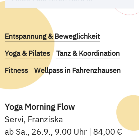
Kurse des folgenden Fachbereiches aufruf
Entspannung & Beweglichkeit
Kurse des folgenden Fachbereiches aufruf
Kurse des folgenden Fach
Yoga & Pilates
Tanz & Koordination
Kurse des folgenden Fachbereiches aufruf
Kurse des folgenden Fachbereich
Fitness
Wellpass in Fahrenzhausen
Yoga Morning Flow
Servi, Franziska
ab Sa., 26.9., 9.00 Uhr | 84,00 €