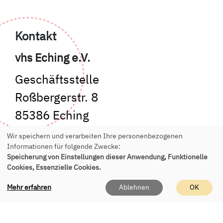
Kontakt
vhs Eching e.V.
Geschäftsstelle
Roßbergerstr. 8
85386 Eching
Wir speichern und verarbeiten Ihre personenbezogenen
Tel.:
+49 89 541 955 150
Informationen für folgende Zwecke:
E-Mail:
office(at)vhs-eching.de
Speicherung von Einstellungen dieser Anwendung, Funktionelle
Cookies, Essenzielle Cookies.
Mehr erfahren
Ablehnen
OK