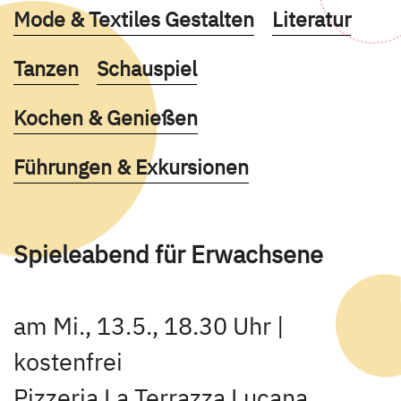
Kurse des folgenden Fachbereiches aufruf
Kurse des fol
Mode & Textiles Gestalten
Literatur
Kurse des folgenden Fachbereiches aufruf
Kurse des folgenden Fachbereich
Tanzen
Schauspiel
Kurse des folgenden Fachbereiches aufruf
Kochen & Genießen
Kurse des folgenden Fachbereiches aufruf
Führungen & Exkursionen
Spieleabend für Erwachsene
am Mi., 13.5., 18.30 Uhr |
kostenfrei
Pizzeria La Terrazza Lucana,