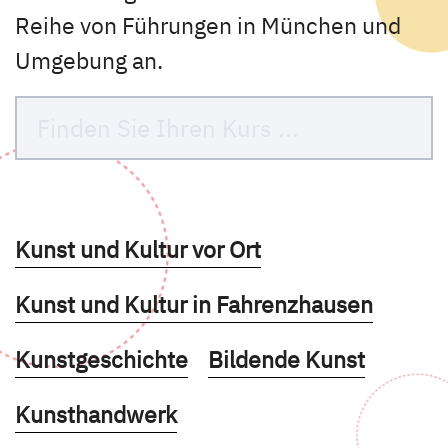
Reihe von Führungen in München und
Umgebung an.
Kurse des folgenden Fachbereiches aufruf
Kunst und Kultur vor Ort
Kurse des folgenden Fachbereiches aufruf
Kunst und Kultur in Fahrenzhausen
Kurse des folgenden Fachbereiches aufruf
Kurse des folgenden Fa
Kunstgeschichte
Bildende Kunst
Kurse des folgenden Fachbereiches aufruf
Kunsthandwerk