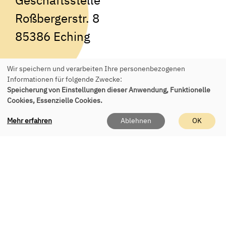
Roßbergerstr. 8
85386 Eching
Tel.:
+49 89 541 955 150
Wir speichern und verarbeiten Ihre personenbezogenen
E-Mail:
office(at)vhs-eching.de
Informationen für folgende Zwecke:
Speicherung von Einstellungen dieser Anwendung, Funktionelle
Cookies, Essenzielle Cookies.
Mehr erfahren
Ablehnen
OK
Persönlich erreichen Sie uns
telefonisch & vor Ort
Mo - Fr 9 - 12 Uhr
Di & Do 16 - 18 Uhr