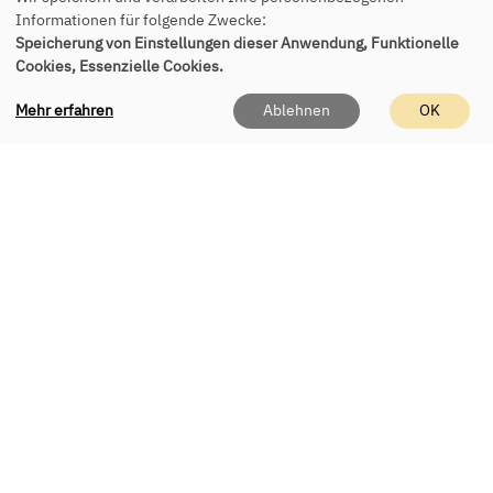
Informationen für folgende Zwecke:
Speicherung von Einstellungen dieser Anwendung, Funktionelle
Cookies, Essenzielle Cookies.
Kontakt
Mehr erfahren
Ablehnen
OK
vhs Eching e.V.
Geschäftsstelle
Roßbergerstr. 8
85386 Eching
Tel.:
+49 89 541 955 150
E-Mail:
office(at)vhs-eching.de