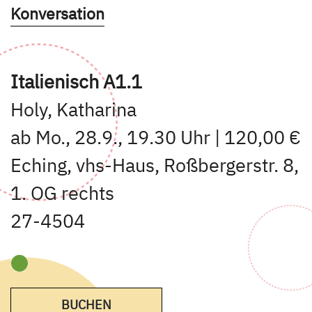
Kurse des folgenden Fachbereiches aufruf
Konversation
Italienisch A1.1
Holy, Katharina
ab Mo., 28.9., 19.30 Uhr | 120,00 €
Eching, vhs-Haus, Roßbergerstr. 8,
1. OG rechts
27-4504
BUCHEN