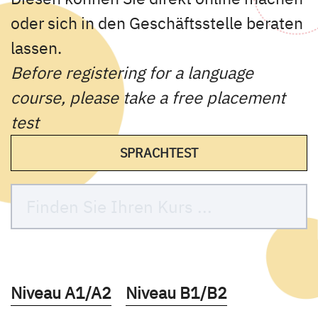
oder sich in den Geschäftsstelle beraten
lassen.
Before registering for a language
course, please take a free placement
test
SPRACHTEST
Kurse des folgenden Fachbereiches aufruf
Kurse des folgenden Fachb
Niveau A1/A2
Niveau B1/B2