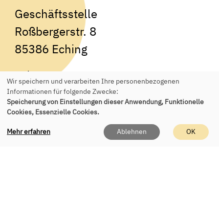
Geschäftsstelle
Roßbergerstr. 8
85386 Eching
Tel.:
+49 89 541 955 150
Wir speichern und verarbeiten Ihre personenbezogenen
E-Mail:
office(at)vhs-eching.de
Informationen für folgende Zwecke:
Speicherung von Einstellungen dieser Anwendung, Funktionelle
Cookies, Essenzielle Cookies.
Mehr erfahren
Ablehnen
OK
Persönlich erreichen Sie uns
telefonisch & vor Ort
Mo - Fr 9 - 12 Uhr