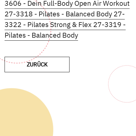
Ku
3606 - Dein Full-Body Open Air Workout
Kursdet
27-3318 - Pilates - Balanced Body
27-
Kursdetails ö
3322 - Pilates Strong & Flex
27-3319 -
Kursdetails öffnen
Pilates - Balanced Body
ZUR VORHERIGEN SEITE
ZURÜCK