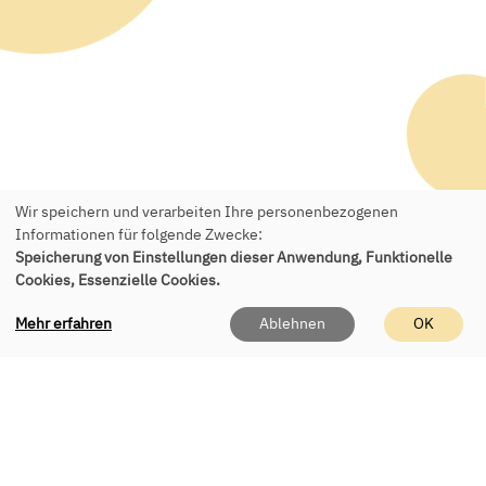
Kontakt
Wir speichern und verarbeiten Ihre personenbezogenen
Informationen für folgende Zwecke:
vhs Eching e.V.
Speicherung von Einstellungen dieser Anwendung, Funktionelle
Cookies, Essenzielle Cookies.
Geschäftsstelle
Mehr erfahren
Ablehnen
OK
Roßbergerstr. 8
85386 Eching
Tel.:
+49 89 541 955 150
E-Mail:
office(at)vhs-eching.de