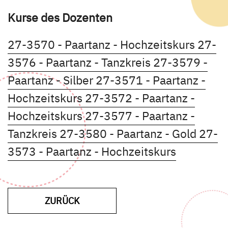
Kurse des Dozenten
Kursd
27-3570 - Paartanz - Hochzeitskurs
27-
Kursdetails öf
3576 - Paartanz - Tanzkreis
27-3579 -
Kursdetails öffnen
Paartanz - Silber
27-3571 - Paartanz -
Kursdetails öffnen
Hochzeitskurs
27-3572 - Paartanz -
Kursdetails öffnen
Hochzeitskurs
27-3577 - Paartanz -
Kursdetails öffnen
Kursd
Tanzkreis
27-3580 - Paartanz - Gold
27-
Kursdetai
3573 - Paartanz - Hochzeitskurs
ZUR VORHERIGEN SEITE
ZURÜCK