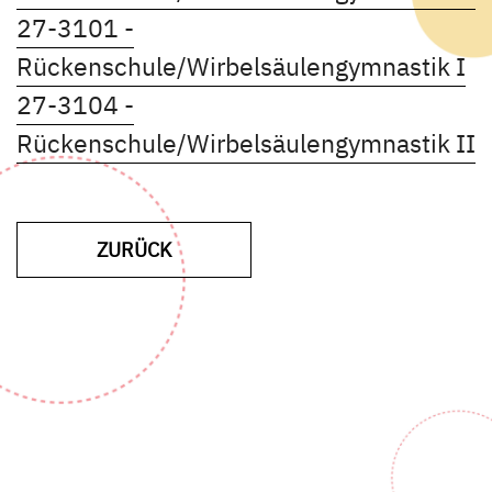
Kursdetails öffnen
27-3101 -
Ku
Rückenschule/Wirbelsäulengymnastik I
27-3104 -
K
Rückenschule/Wirbelsäulengymnastik II
ZUR VORHERIGEN SEITE
ZURÜCK