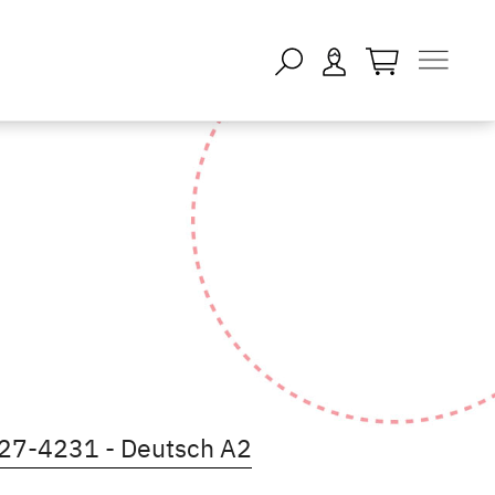
öffnen - keine
Kursdetails öffnen
Kursdetails öffnen
27-4231 - Deutsch A2