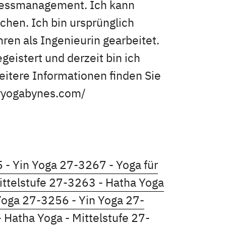
ressmanagement. Ich kann
chen. Ich bin ursprünglich
ren als Ingenieurin gearbeitet.
eistert und derzeit bin ich
Weitere Informationen finden Sie
uryogabynes.com/
ils öffnen
Kursdetails öffnen
 - Yin Yoga
27-3267 - Yoga für
Kursdetails öffnen
ittelstufe
27-3263 - Hatha Yoga
Kursdetails öffnen
Kursdetails öffnen
Yoga
27-3256 - Yin Yoga
27-
s öffnen
Kursdetails öffnen
 Hatha Yoga - Mittelstufe
27-