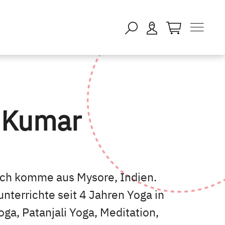
öffnen - keine
 Kumar
Ich komme aus Mysore, Indien.
nterrichte seit 4 Jahren Yoga in
ga, Patanjali Yoga, Meditation,