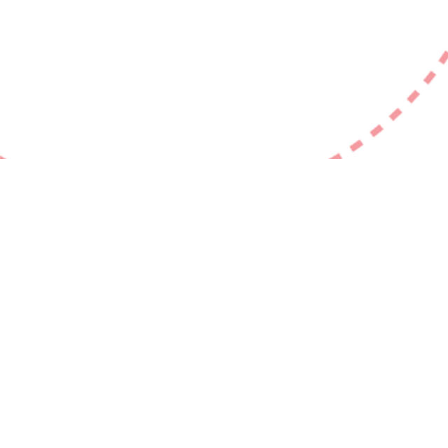
Kontakt
vhs Eching e.V.
Geschäftsstelle
Roßbergerstr. 8
85386 Eching