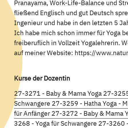
Pranayama, Work-Life-Balance und St
fließend Englisch und gut Deutsch spre
Ingenieur und habe in den letzten 5 Jah
Ich habe mich schon immer für Yoga beg
freiberuflich in Vollzeit Yogalehrerin. 
auf meiner Website: https://www.nat
Kurse der Dozentin
Kursdeta
27-3271 - Baby & Mama Yoga
27-3255
Kursdetails öffnen
Schwangere
27-3259 - Hatha Yoga - M
Kursdetails öffnen
für Anfänger
27-3272 - Baby & Mama 
Kursdetail
3268 - Yoga für Schwangere
27-3260 -