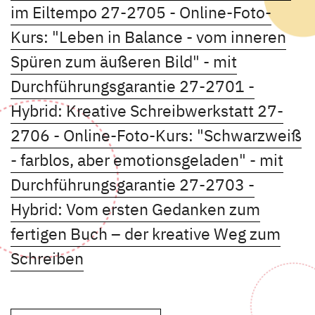
Kursdetails öffnen
im Eiltempo
27-2705 - Online-Foto-
Kurs: "Leben in Balance - vom inneren
Spüren zum äußeren Bild" - mit
Kursdetails öffnen
Durchführungsgarantie
27-2701 -
Kursdet
Hybrid: Kreative Schreibwerkstatt
27-
2706 - Online-Foto-Kurs: "Schwarzweiß
- farblos, aber emotionsgeladen" - mit
Kursdetails öffnen
Durchführungsgarantie
27-2703 -
Hybrid: Vom ersten Gedanken zum
fertigen Buch – der kreative Weg zum
Kursdetails öffnen
Schreiben