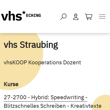
öffnen - kei
vhs Straubing
vhsKOOP Kooperations Dozent
Kurse
27-2700 - Hybrid: Speedwriting -
Blitzschnelles Schreiben - Kreativtexte