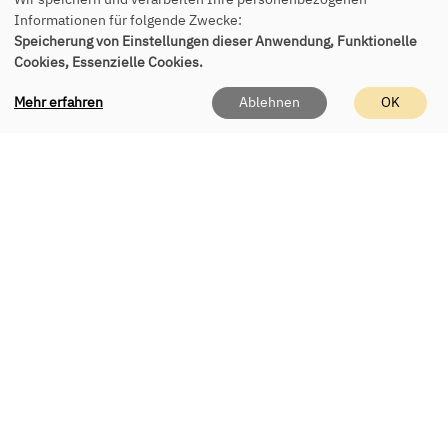
Informationen für folgende Zwecke:
Speicherung von Einstellungen dieser Anwendung, Funktionelle
Cookies, Essenzielle Cookies.
Kontakt
Mehr erfahren
Ablehnen
OK
vhs Eching e.V.
Geschäftsstelle
Roßbergerstr. 8
85386 Eching
Tel.:
+49 89 541 955 150
E-Mail:
office(at)vhs-eching.de