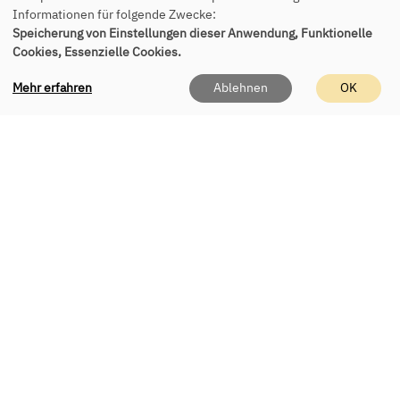
Informationen für folgende Zwecke:
Kontakt
Speicherung von Einstellungen dieser Anwendung, Funktionelle
Cookies, Essenzielle Cookies.
vhs Eching e.V.
Mehr erfahren
Ablehnen
OK
Geschäftsstelle
Roßbergerstr. 8
85386 Eching
Tel.:
+49 89 541 955 150
E-Mail:
office(at)vhs-eching.de