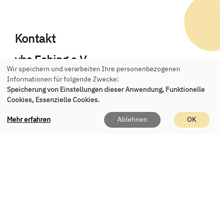
Kontakt
vhs Eching e.V.
Wir speichern und verarbeiten Ihre personenbezogenen
Geschäftsstelle
Informationen für folgende Zwecke:
Speicherung von Einstellungen dieser Anwendung, Funktionelle
Roßbergerstr. 8
Cookies, Essenzielle Cookies.
85386 Eching
Mehr erfahren
Ablehnen
OK
Tel.:
+49 89 541 955 150
E-Mail:
office(at)vhs-eching.de